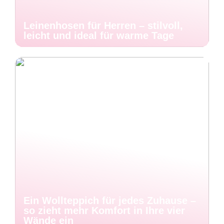
Leinenhosen für Herren – stilvoll,
leicht und ideal für warme Tage
Ein Wollteppich für jedes Zuhause –
so zieht mehr Komfort in Ihre vier
Wände ein