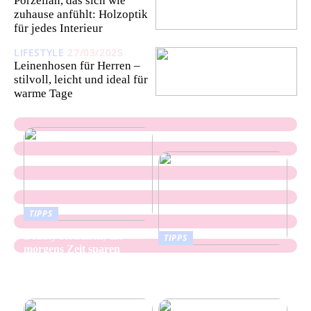
Porzellan, das sich wie
zuhause anfühlt: Holzoptik
für jedes Interieur
LIFESTYLE
27/03/2025
Leinenhosen für Herren –
stilvoll, leicht und ideal für
warme Tage
TIPPS
Beauty Routinen, die
TIPPS
morgens Zeit sparen
Keramikflächen Mit
Sanfter Struktur Für
Moderne Räume