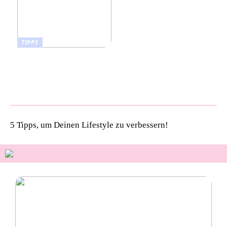
TIPPS
Pet Talk: 5 Gründe,
warum deine Vierbeiner
kiwi now Böden lieben
werden!
5 Tipps, um Deinen Lifestyle zu verbessern!