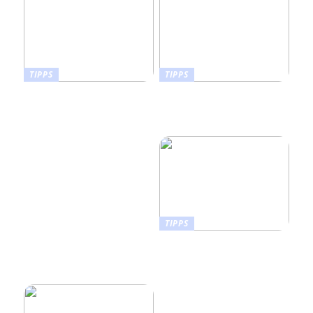
TIPPS
TIPPS
Wie man die richtige
Orthopädische
Sportnahrung für
Schuhzurichtungen an
unterschiedliche
Konfektionsschuhen
Fitnessziele auswählt
TIPPS
Wie Sie ein Vision Board
erstellen, das Leben in Ihr
Zuhause bringt