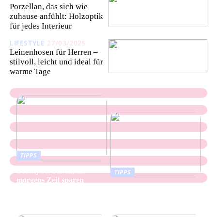
Porzellan, das sich wie
zuhause anfühlt: Holzoptik
für jedes Interieur
LIFESTYLE
27/03/2025
Leinenhosen für Herren –
stilvoll, leicht und ideal für
warme Tage
TIPPS
Beauty Routinen, die
TIPPS
morgens Zeit sparen
Keramikflächen Mit
Sanfter Struktur Für
Moderne Räume