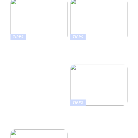
TIPPS
TIPPS
Wie man die richtige
Orthopädische
Sportnahrung für
Schuhzurichtungen an
unterschiedliche
Konfektionsschuhen
Fitnessziele auswählt
TIPPS
Wie Sie ein Vision Board
erstellen, das Leben in Ihr
Zuhause bringt