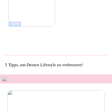
TIPPS
Pet Talk: 5 Gründe,
warum deine Vierbeiner
kiwi now Böden lieben
werden!
5 Tipps, um Deinen Lifestyle zu verbessern!