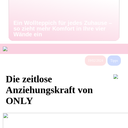
Ein Wollteppich für jedes Zuhause –
so zieht mehr Komfort in Ihre vier
Wände ein
19/02/2024
Tipps
Die zeitlose
Anziehungskraft von
ONLY