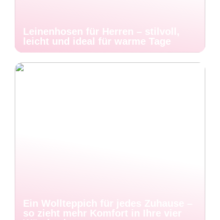
Leinenhosen für Herren – stilvoll,
leicht und ideal für warme Tage
Ein Wollteppich für jedes Zuhause –
so zieht mehr Komfort in Ihre vier