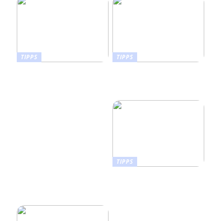
TIPPS
TIPPS
Wie man die richtige
Orthopädische
Sportnahrung für
Schuhzurichtungen an
unterschiedliche
Konfektionsschuhen
Fitnessziele auswählt
TIPPS
Wie Sie ein Vision Board
erstellen, das Leben in Ihr
Zuhause bringt