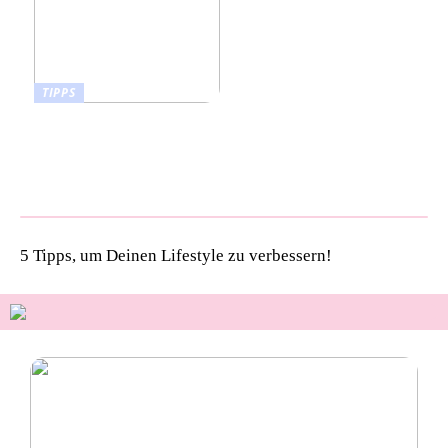
TIPPS
Pet Talk: 5 Gründe,
warum deine Vierbeiner
kiwi now Böden lieben
werden!
5 Tipps, um Deinen Lifestyle zu verbessern!