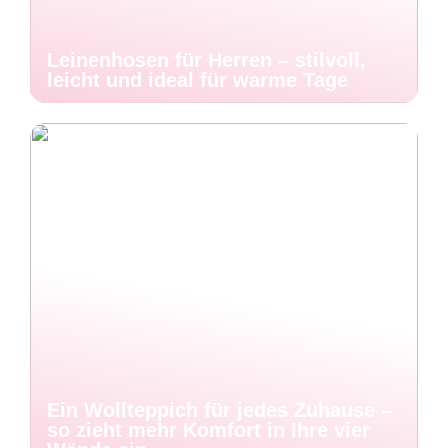
Leinenhosen für Herren – stilvoll,
leicht und ideal für warme Tage
Ein Wollteppich für jedes Zuhause –
so zieht mehr Komfort in Ihre vier