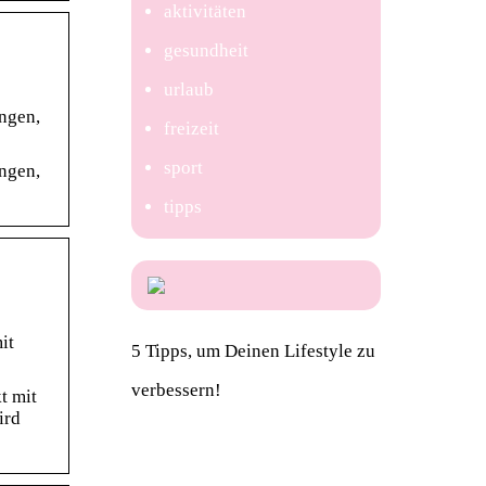
aktivitäten
gesundheit
urlaub
ungen,
freizeit
sport
ungen,
tipps
it
5 Tipps, um Deinen Lifestyle zu
verbessern!
t mit
ird