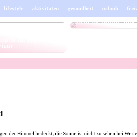
lifestyle
aktivitäten
gesundheit
urlaub
frei
Leinenhosen für Her
– stilvoll, leicht und
ideal für warme Tage
ellan, das sich wie
ause anfühlt:
optik für jedes
rieur
d
rgen der Himmel bedeckt, die Sonne ist nicht zu sehen bei Wert