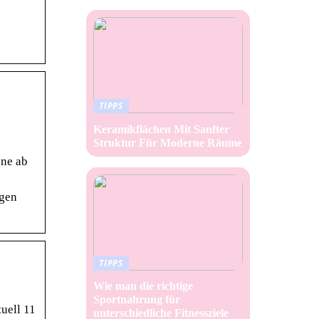
TIPPS
Keramikflächen Mit Sanfter
Struktur Für Moderne Räume
nne ab
ngen
TIPPS
Wie man die richtige
Sportnahrung für
tuell 11
unterschiedliche Fitnessziele