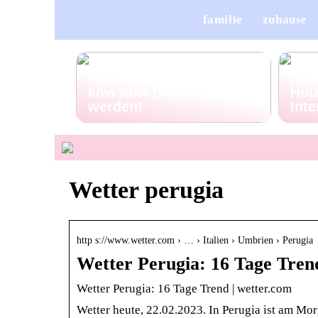
familie
zuhause
Pet Talk: 5 Gründe,
Porz
warum deine Vierbeiner
zuh
kiwi now Böden lieben
Holz
werden!
Inte
Wetter perugia
http s://www.wetter.com › … › Italien › Umbrien › Perugia
Wetter Perugia: 16 Tage Tren
Wetter Perugia: 16 Tage Trend | wetter.com
Wetter heute, 22.02.2023. In Perugia ist am Mo