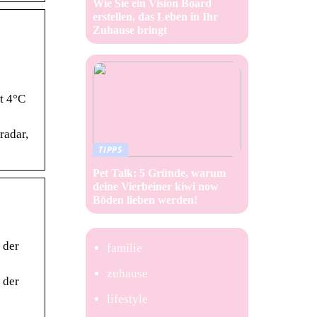
Wie Sie ein Vision Board
erstellen, das Leben in Ihr
Zuhause bringt
t 4°C
radar,
TIPPS
Pet Talk: 5 Gründe, warum
deine Vierbeiner kiwi now
Böden lieben werden!
 der
familie
zuhause
 der
lifestyle