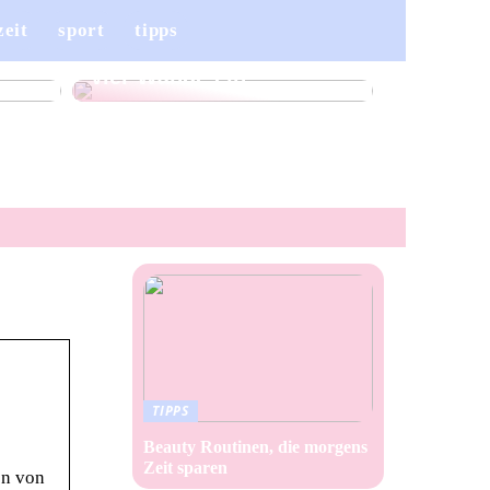
Ein Wollteppich für
zeit
sport
tipps
ren
jedes Zuhause – so zieht
mehr Komfort in Ihre
vier Wände ein
TIPPS
Beauty Routinen, die morgens
Zeit sparen
en von