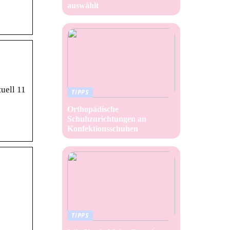
auswählt
tuell 11
TIPPS
Orthopädische
Schuhzurichtungen an
Konfektionsschuhen
TIPPS