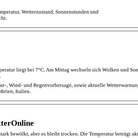
…
emperatur, Wetterzustand, Sonnenstunden und
ht.
peratur liegt bei 7°C. Am Mittag wechseln sich Wolken und So
…
tur-, Wind- und Regenvorhersage, sowie aktuelle Wetterwarnu
brien, Italien.
tterOnline
tark bewölkt, aber es bleibt trocken. Die Temperatur beträgt ak