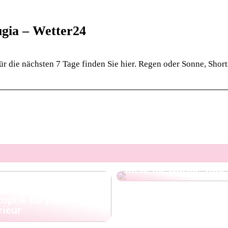
gia – Wetter24
ür die nächsten 7 Tage finden Sie hier. Regen oder Sonne, Short
Leinenhosen für Her
– stilvoll, leicht und
ideal für warme Tage
ellan, das sich wie
ause anfühlt:
optik für jedes
rieur