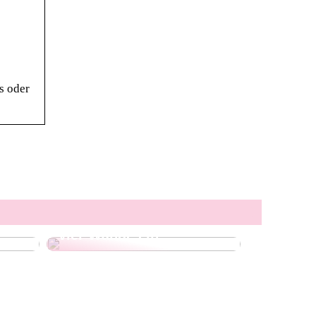
s oder
Ein Wollteppich für
ren
jedes Zuhause – so zieht
mehr Komfort in Ihre
vier Wände ein