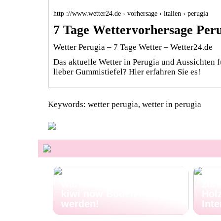
http ://www.wetter24.de › vorhersage › italien › perugia
7 Tage Wettervorhersage Peru
Wetter Perugia – 7 Tage Wetter – Wetter24.de
Das aktuelle Wetter in Perugia und Aussichten f
lieber Gummistiefel? Hier erfahren Sie es!
Keywords: wetter perugia, wetter in perugia
Pet Talk: 5 Gründe,
Porz
warum deine Vierbeiner
zuh
kiwi now Böden lieben
Holz
werden!
Inte