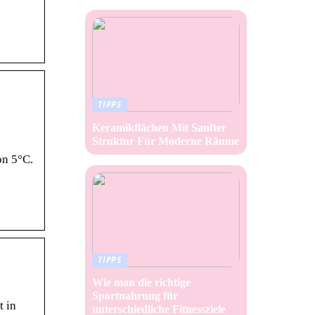
TIPPS
Keramikflächen Mit Sanfter
Struktur Für Moderne Räume
on 5°C.
TIPPS
Wie man die richtige
Sportnahrung für
t in
unterschiedliche Fitnessziele