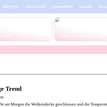
lifestyle
aktivitäten
gesundheit
urlaub
frei
ellan, das sich wie
ause anfühlt:
Leinenhosen für Her
optik für jedes
– stilvoll, leicht und
rieur
ideal für warme Tage
ge Trend
com
leibt am Morgen die Wolkendecke geschlossen und die Temperatu