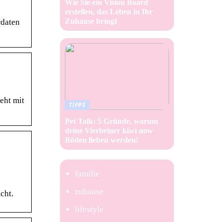
Wie Sie ein Vision Board
erstellen, das Leben in Ihr
Zuhause bringt
rdaten
eht mit
TIPPS
Pet Talk: 5 Gründe, warum
deine Vierbeiner kiwi now
Böden lieben werden!
familie
zuhause
cht.
lifestyle