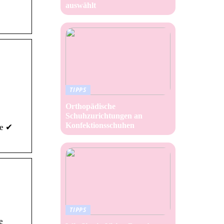
auswählt
TIPPS
Orthopädische
Schuhzurichtungen an
Konfektionsschuhen
ge ✔
TIPPS
e