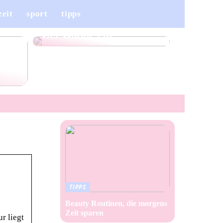
Ein Wollteppich für
zeit
sport
tipps
jedes Zuhause – so zieht
mehr Komfort in Ihre
vier Wände ein
ren
TIPPS
Beauty Routinen, die morgens
Zeit sparen
r liegt