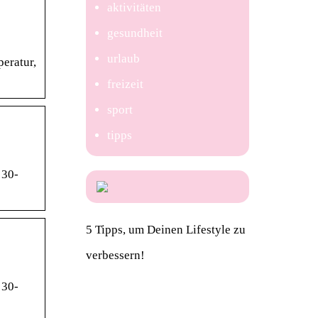
aktivitäten
gesundheit
urlaub
peratur,
freizeit
sport
tipps
 30-
5 Tipps, um Deinen Lifestyle zu
verbessern!
 30-