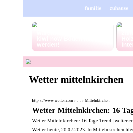
familie
zuhause
Pet Talk: 5 Gründe,
Porz
warum deine Vierbeiner
zuh
kiwi now Böden lieben
Holz
werden!
Inte
Wetter mittelnkirchen
http s://www.wetter.com › … › Mittelnkirchen
Wetter Mittelnkirchen: 16 Ta
Wetter Mittelnkirchen: 16 Tage Trend | wetter.
Wetter heute, 20.02.2023. In Mittelnkirchen b