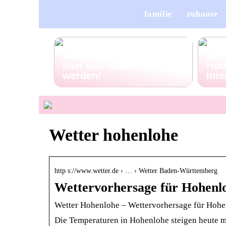
familie
zuhause
Pet Talk: 5 Gründe,
Porz
warum deine Vierbeiner
zuh
kiwi now Böden lieben
Holz
werden!
Inte
Wetter hohenlohe
http s://www.wetter.de › … › Wetter Baden-Württemberg
Wettervorhersage für Hohenlo
Wetter Hohenlohe – Wettervorhersage für Hohen
Die Temperaturen in Hohenlohe steigen heute ma