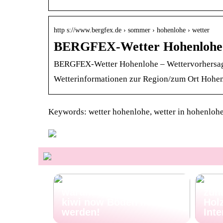
http s://www.bergfex.de › sommer › hohenlohe › wetter
BERGFEX-Wetter Hohenlohe
BERGFEX-Wetter Hohenlohe – Wettervorhersa
Wetterinformationen zur Region/zum Ort Hohe
Keywords: wetter hohenlohe, wetter in hohenlohe
Pet Talk: 5 Gründe,
Porz
warum deine Vierbeiner
zuh
kiwi now Böden lieben
Holz
werden!
Inte