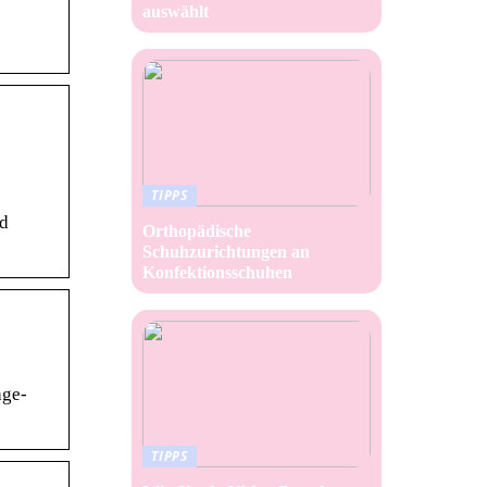
auswählt
TIPPS
nd
Orthopädische
Schuhzurichtungen an
Konfektionsschuhen
age-
TIPPS