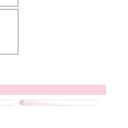
Ein Wollteppich für
ren
jedes Zuhause – so zieht
mehr Komfort in Ihre
vier Wände ein