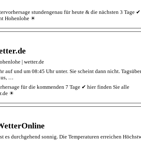
tervorhersage stundengenau für heute & die nächsten 3 Tage ✔
cht Hohenlohe ☀
tter.de
henlohe | wetter.de
 auf und um 08:45 Uhr unter. Sie scheint dann nicht. Tagsübe
ius, …
hersage für die kommenden 7 Tage ✔ hier finden Sie alle
r.de ☀
WetterOnline
ist es durchgehend sonnig. Die Temperaturen erreichen Höchst