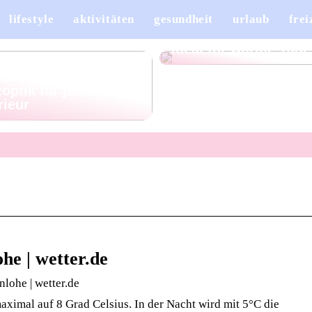
lifestyle
aktivitäten
gesundheit
urlaub
frei
Leinenhosen für Her
– stilvoll, leicht und
ideal für warme Tage
ellan, das sich wie
ause anfühlt:
optik für jedes
rieur
he | wetter.de
lohe | wetter.de
ximal auf 8 Grad Celsius. In der Nacht wird mit 5°C die