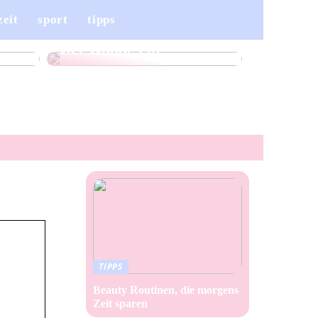
Ein Wollteppich für
zeit
sport
tipps
ren
jedes Zuhause – so zieht
mehr Komfort in Ihre
vier Wände ein
TIPPS
Beauty Routinen, die morgens
Zeit sparen