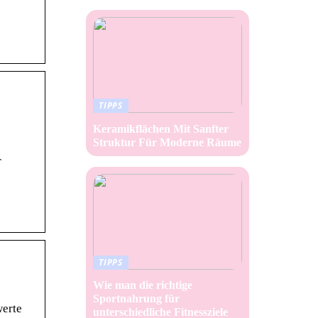
TIPPS
Keramikflächen Mit Sanfter
Struktur Für Moderne Räume
r
TIPPS
Wie man die richtige
Sportnahrung für
werte
unterschiedliche Fitnessziele