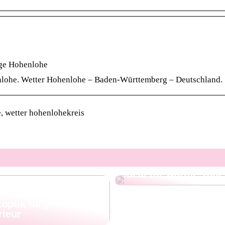
ge Hohenlohe
nlohe. Wetter Hohenlohe – Baden-Württemberg – Deutschland.
, wetter hohenlohekreis
Leinenhosen für Her
– stilvoll, leicht und
ideal für warme Tage
ellan, das sich wie
ause anfühlt:
optik für jedes
rieur