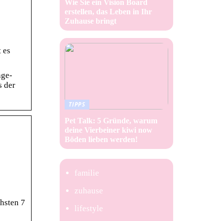
Wie Sie ein Vision Board
erstellen, das Leben in Ihr
Zuhause bringt
 es
age-
s der
TIPPS
Pet Talk: 5 Gründe, warum
deine Vierbeiner kiwi now
Böden lieben werden!
familie
zuhause
hsten 7
lifestyle