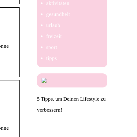
aktivitäten
gesundheit
urlaub
freizeit
onne
sport
tipps
5 Tipps, um Deinen Lifestyle zu
verbessern!
onne