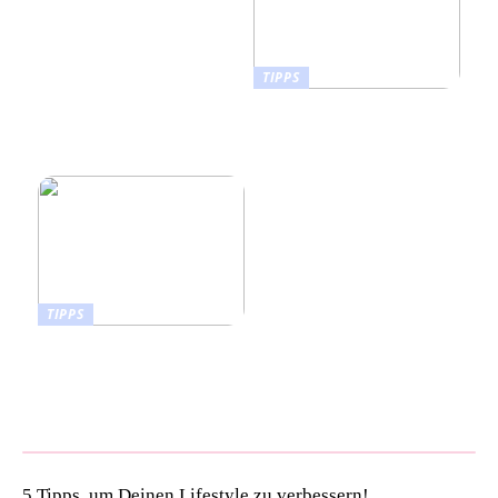
TIPPS
Wie Sie ein Vision Board
erstellen, das Leben in Ihr
Zuhause bringt
TIPPS
Pet Talk: 5 Gründe,
warum deine Vierbeiner
kiwi now Böden lieben
werden!
5 Tipps, um Deinen Lifestyle zu verbessern!