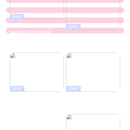
TIPPS
Beauty Routinen, die
TIPPS
morgens Zeit sparen
Keramikflächen Mit
Sanfter Struktur Für
Moderne Räume
TIPPS
TIPPS
Wie man die richtige
Orthopädische
Sportnahrung für
Schuhzurichtungen an
unterschiedliche
Konfektionsschuhen
Fitnessziele auswählt