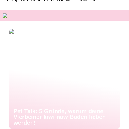
Pet Talk: 5 Gründe, warum deine
Vierbeiner kiwi now Böden lieben
werden!