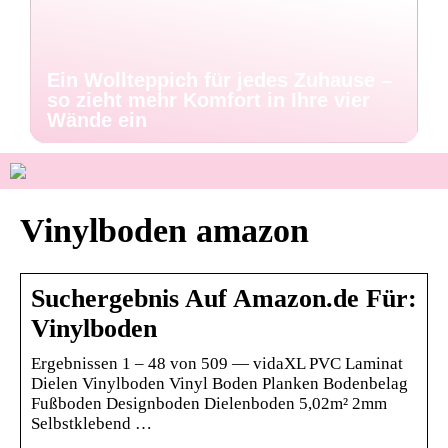
Ein Wollteppich für jedes Zuhause –
so zieht mehr Komfort in Ihre vier
Wände ein
Vinylboden amazon
Suchergebnis Auf Amazon.de Für:
Vinylboden
Ergebnissen 1 – 48 von 509 — vidaXL PVC Laminat
Dielen Vinylboden Vinyl Boden Planken Bodenbelag
Fußboden Designboden Dielenboden 5,02m² 2mm
Selbstklebend …