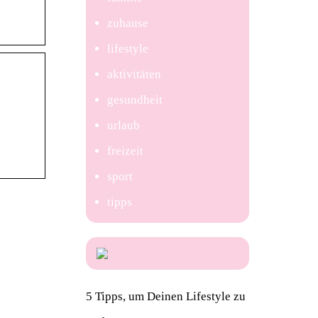
zuhause
lifestyle
aktivitäten
gesundheit
urlaub
freizeit
sport
tipps
5 Tipps, um Deinen Lifestyle zu