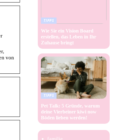
TIPPS
Wie Sie ein Vision Board
er
erstellen, das Leben in Ihr
Zuhause bringt
r,
en von
TIPPS
Pet Talk: 5 Gründe, warum
deine Vierbeiner kiwi now
Böden lieben werden!
familie