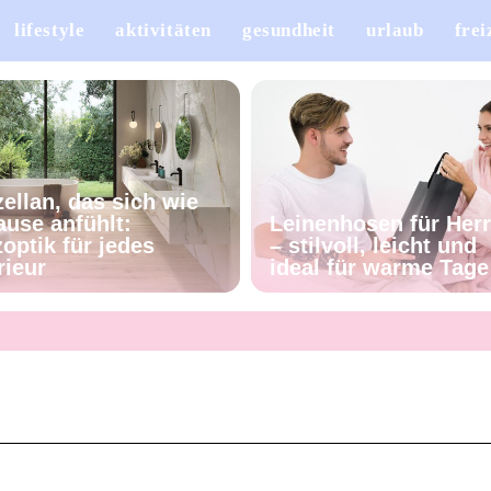
lifestyle
aktivitäten
gesundheit
urlaub
frei
ellan, das sich wie
ause anfühlt:
Leinenhosen für Her
optik für jedes
– stilvoll, leicht und
rieur
ideal für warme Tage