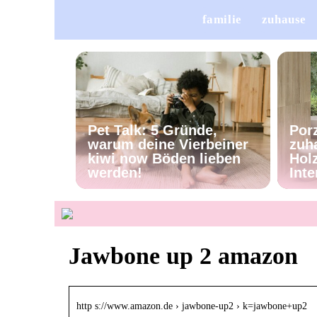
familie
zuhause
Pet Talk: 5 Gründe,
Porz
warum deine Vierbeiner
zuh
kiwi now Böden lieben
Holz
werden!
Inte
Jawbone up 2 amazon
http s://www.amazon.de › jawbone-up2 › k=jawbone+up2