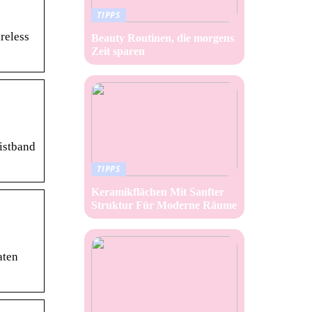
TIPPS
reless
Beauty Routinen, die morgens
Zeit sparen
istband
TIPPS
Keramikflächen Mit Sanfter
Struktur Für Moderne Räume
aten