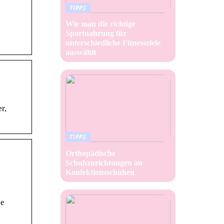
TIPPS
Wie man die richtige
Sportnahrung für
unterschiedliche Fitnessziele
auswählt
r,
TIPPS
Orthopädische
Schuhzurichtungen an
Konfektionsschuhen
se