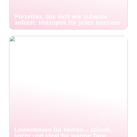
Porzellan, das sich wie zuhause
anfühlt: Holzoptik für jedes Interieur
Leinenhosen für Herren – stilvoll,
leicht und ideal für warme Tage