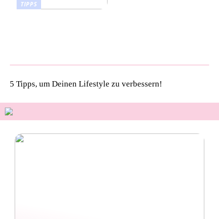
TIPPS
Pet Talk: 5 Gründe,
warum deine Vierbeiner
kiwi now Böden lieben
werden!
5 Tipps, um Deinen Lifestyle zu verbessern!