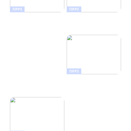
TIPPS
TIPPS
Wie man die richtige
Orthopädische
Sportnahrung für
Schuhzurichtungen an
unterschiedliche
Konfektionsschuhen
Fitnessziele auswählt
TIPPS
Wie Sie ein Vision Board
erstellen, das Leben in Ihr
Zuhause bringt